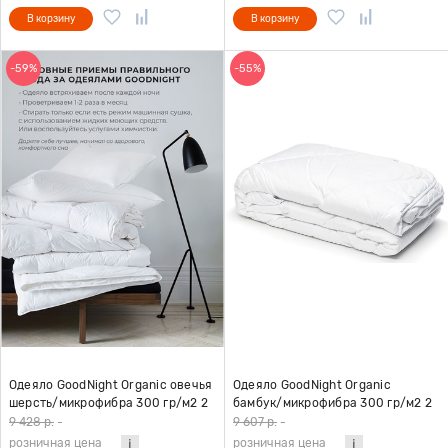
В корзину
В корзину
-59%
-55%
Одеяло GoodNight Organic овечья
Одеяло GoodNight Organic
шерсть/микрофибра 300 гр/м2 2
бамбук/микрофибра 300 гр/м2 2
сп. (172х205)
сп. (172х205)
9 428 р.
-
9 607 р.
-
розничная цена
розничная цена