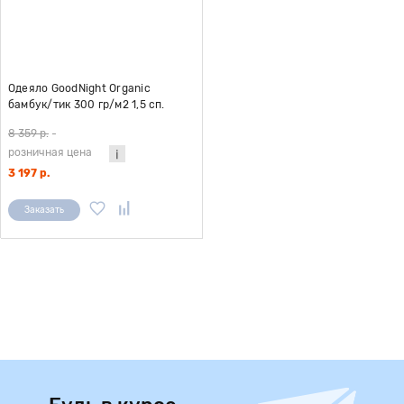
Одеяло GoodNight Organic
бамбук/тик 300 гр/м2 1,5 сп.
(140х205)
8 359 р.
-
розничная цена
3 197 р.
Заказать