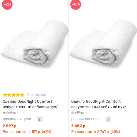
-62%
-45%
5 отзывов
Одеяло GoodNight Comfort
Одеяло GoodNight Comfort
искусcтвенный лебяжий пух/
искусcтвенный лебяжий пух/
микрофибра 300 гр/м2 евро
микрофибра 300 гр/м2 2 сп.
6 754 р.
-
6 219 р.
-
(200х220)
(172х205)
розничная цена
розничная цена
2 597 р.
3 452 р.
Вы экономите 4 157 р. (62%)
Вы экономите 2 767 р. (45%)